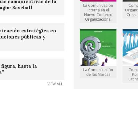
ias comunicativas de la
La Comunicación
Comu
ague Baseball
Interna en el
Organi
Nuevo Contexto
Crisis
Organizacional
icación estratégica en
ituciones públicas y
s
figura, hasta la
La Comunicación
Comu
a”
de las Marcas
Pol
Lati
VIEW ALL