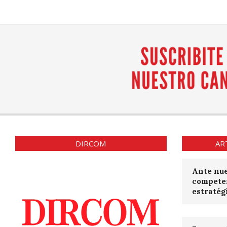
DIRCOM
AR
Ante nue
compete
estratég