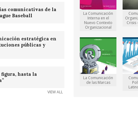
ias comunicativas de la
La Comunicación
Comu
ague Baseball
Interna en el
Organi
Nuevo Contexto
Crisis
Organizacional
icación estratégica en
ituciones públicas y
s
figura, hasta la
La Comunicación
Comu
a”
de las Marcas
Pol
Lati
VIEW ALL