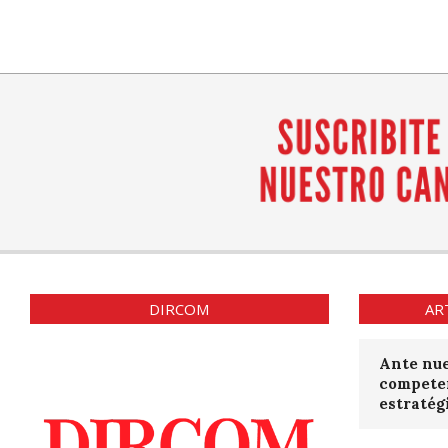
DIRCOM
AR
Ante nue
compete
estratég