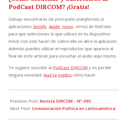
PodCast DIRCOM? ¡Gratis!
Debajo encontrarás
las principales plataformas
(o
aplicaciones
Spotify
,
Apple
,
Ivoox
, otros)
de PodCasts
para que selecciones la que utilices en tu dispositivo
móvil. Con solo hacer clic sobre ella se abre la aplicación.
Además puedes utilizar el reproductor que aparece al
final de este artículo para escuchar el audio aquí mismo.
Te sugiero suscribir al
PodCast DIRCOM
y no perder
ninguna novedad.
Aquí te explico
cómo hacer.
2011-
06-
Previous Post:
Revista DIRCOM – N° 090
11
Next Post:
Comunicación Política en Latinoamérica