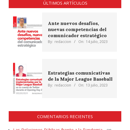
ÚLTIMOS ARTÍCULOS
Ante nuevos desafíos,
nuevas competencias del
comunicador estratégico
By:
redaccion
On:
14 julio, 2023
Estrategias comunicativas
de la Major League Baseball
By:
redaccion
On:
13 julio, 2023
COMENTARIOS RECIENTES
Las Relaciones Públicas frente a la Pandemia -
en