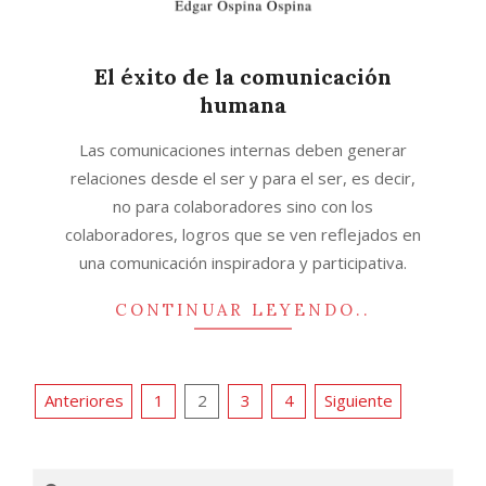
El éxito de la comunicación
humana
2016-
Las comunicaciones internas deben generar
07-
relaciones desde el ser y para el ser, es decir,
08
no para colaboradores sino con los
colaboradores, logros que se ven reflejados en
una comunicación inspiradora y participativa.
CONTINUAR LEYENDO..
Paginación
Anteriores
1
2
3
4
Siguiente
de
entradas
Search