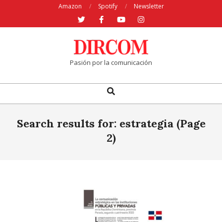
Skip
Amazon
Spotify
Newsletter
to
content
Pasión por la comunicación
Search
Primary
Navigation
Menu
Search results for: estrategia
(Page
2)